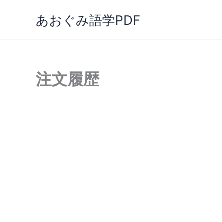
内
あおぐみ語学PDF
容
を
ス
キ
ッ
注文履歴
プ